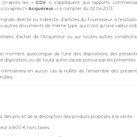
 (ci-après les «
CGV
») s’appliquent aux rapports commerciau
 (ci-après l’«
Acquéreur
») à compter du 02.04.2013.
nde, directe ou indirecte, d’articles du Fournisseur, à l’exclus
 ou autres documents de même type, qui n’ont qu’une valeur indi
ales d’achat de l’Acquéreur ou sur toutes autres conditions par
à un moment quelconque de l’une des dispositions des présen
te disposition, ou de toute autre clause prévue par les présentes
 n’entraînera en aucun cas la nullité de l’ensemble des présen
nulles.
es prix et de la description des produits proposés à la vente.
ur à 800 € hors taxes.