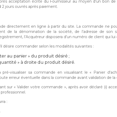
’après acceptation écrite du Fournisseur au moyen d’un bon 
d 2 jours ouvrés après paiement.
de directement en ligne à partir du site. La commande ne pourr
ement de la dénomination de la société, de l’adresse de son
registrement, l’Acquéreur disposera d’un numéro de client qui lui
u’il désire commander selon les modalités suivantes :
er au panier » du produit désiré ;
quantité » à droite du produit désiré.
a pré-visualiser sa commande en visualisant le « Panier d'ac
er toute erreur éventuelle dans la commande avant validation de 
nt sur « Valider votre commande », après avoir déclaré (i) accep
 professionnel.
ra :
.