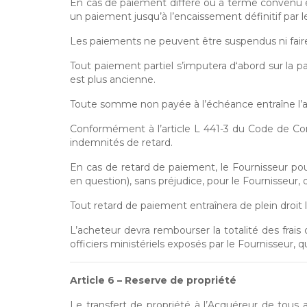
En cas de paiement différé ou à terme convenu e
un paiement jusqu’à l’encaissement définitif par
Les paiements ne peuvent être suspendus ni faire
Tout paiement partiel s’imputera d‘abord sur la pa
est plus ancienne.
Toute somme non payée à l’échéance entraîne l’ap
Conformément à l’article L 441-3 du Code de Com
indemnités de retard.
En cas de retard de paiement, le Fournisseur 
en question), sans préjudice, pour le Fournisseur,
Tout retard de paiement entraînera de plein droit
L’acheteur devra rembourser la totalité des fra
officiers ministériels exposés par le Fournisseu
Article 6 – Reserve de propriété
Le transfert de propriété à l’Acquéreur de tous a