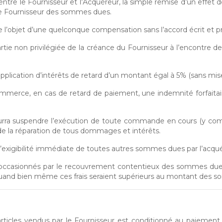
ntre le Fournisseur et l’Acquéreur, la simple remise d’un effet
 le Fournisseur des sommes dues.
 l’objet d’une quelconque compensation sans l’accord écrit et pr
rtie non privilégiée de la créance du Fournisseur à l’encontre de 
plication d’intérêts de retard d’un montant égal à 5% (sans mis
merce, en cas de retard de paiement, une indemnité forfaitaire
pourra suspendre l’exécution de toute commande en cours (y 
 de la réparation de tous dommages et intérêts.
 l’exigibilité immédiate de toutes autres sommes dues par l’acqu
is occasionnés par le recouvrement contentieux des sommes dues
r, quand bien même ces frais seraient supérieurs au montant des
rticles vendus par le Fournisseur est conditionné au paiement ef