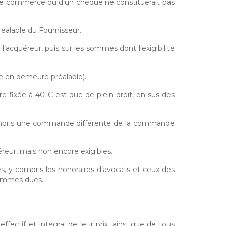
 de commerce ou d’un chèque ne constituerait pas
éalable du Fournisseur.
l’acquéreur, puis sur les sommes dont l’exigibilité
e en demeure préalable).
 fixée à 40 € est due de plein droit, en sus des
compris une commande différente de la commande
éreur, mais non encore exigibles.
, y compris les honoraires d’avocats et ceux des
 sommes dues.
fectif et intégral de leur prix, ainsi que de tous