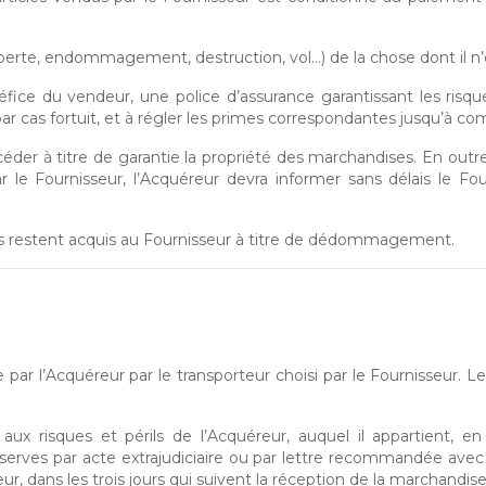
perte, endommagement, destruction, vol…) de la chose dont il n’e
ice du vendeur, une police d’assurance garantissant les risques 
ar cas fortuit, et à régler les primes correspondantes jusqu’à co
éder à titre de garantie la propriété des marchandises. En out
ar le Fournisseur, l’Acquéreur devra informer sans délais le F
és restent acquis au Fournisseur à titre de dédommagement.
e par l’Acquéreur par le transporteur choisi par le Fournisseur. Le
x risques et périls de l’Acquéreur, auquel il appartient, en c
serves par acte extrajudiciaire ou par lettre recommandée avec
 dans les trois jours qui suivent la réception de la marchandise