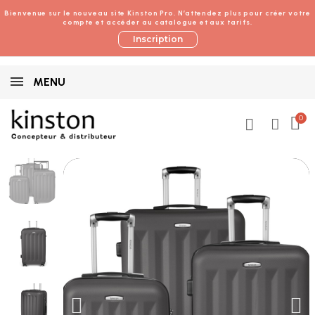
Bienvenue sur le nouveau site Kinston Pro. N’attendez plus pour créer votre
compte et accéder au catalogue et aux tarifs.
Inscription
MENU