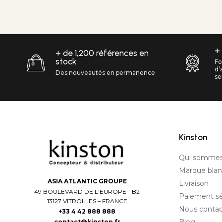
+
+ de 1,200 références en
stock
Fo
d’
Des nouveautés en permanence
se
Kinston
Qui sommes
Marque bla
ASIA ATLANTIC GROUPE
Livraison
49 BOULEVARD DE L'EUROPE - B2
Paiement sé
13127 VITROLLES – FRANCE
Nous contac
+33 4 42 888 888
contact@kinston.fr