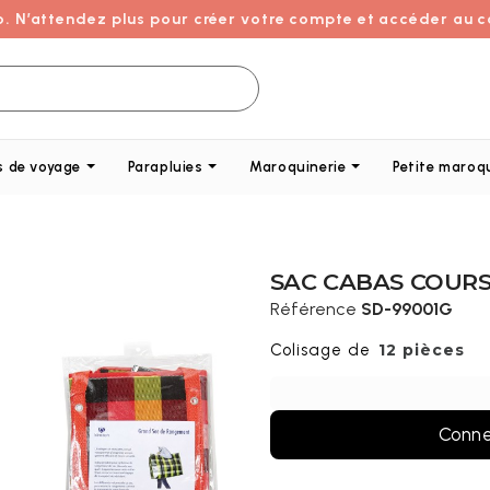
o. N’attendez plus pour créer votre compte et accéder au c
s de voyage
Parapluies
Maroquinerie
Petite maroq
SAC CABAS COUR
Référence
SD-99001G
12 pièces
Conne