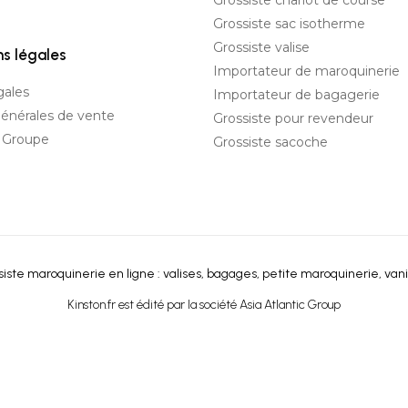
Grossiste chariot de course
Grossiste sac isotherme
Grossiste valise
ns légales
Importateur de maroquinerie
gales
Importateur de bagagerie
générales de vente
Grossiste pour revendeur
c Groupe
Grossiste sacoche
iste maroquinerie en ligne : valises, bagages, petite maroquinerie, vani
Kinston.fr est édité par la société Asia Atlantic Group