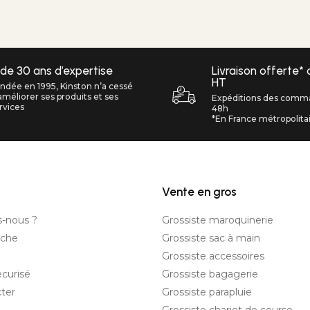
 de 30 ans d’expertise
Livraison offerte*
HT
ndée en 1995, Kinston n’a cessé
améliorer ses produits et ses
Expéditions des comm
rvices
48h
*En France métropolita
Vente en gros
-nous ?
Grossiste maroquinerie
nche
Grossiste sac à main
Grossiste accessoires
curisé
Grossiste bagagerie
ter
Grossiste parapluie