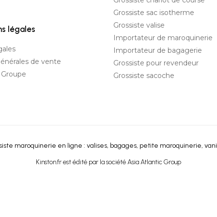
Grossiste chariot de course
Grossiste sac isotherme
Grossiste valise
ns légales
Importateur de maroquinerie
gales
Importateur de bagagerie
générales de vente
Grossiste pour revendeur
c Groupe
Grossiste sacoche
iste maroquinerie en ligne : valises, bagages, petite maroquinerie, vani
Kinston.fr est édité par la société Asia Atlantic Group