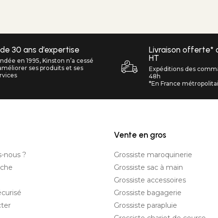
 de 30 ans d’expertise
Livraison offerte*
HT
ndée en 1995, Kinston n’a cessé
améliorer ses produits et ses
Expéditions des comm
rvices
48h
*En France métropolita
Vente en gros
-nous ?
Grossiste maroquinerie
nche
Grossiste sac à main
Grossiste accessoires
curisé
Grossiste bagagerie
ter
Grossiste parapluie