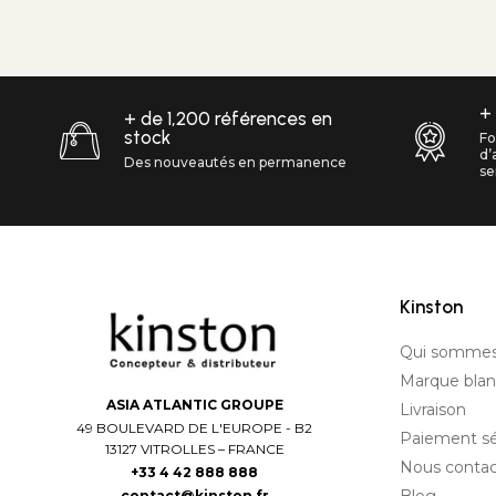
+
+ de 1,200 références en
stock
Fo
d’
Des nouveautés en permanence
se
Kinston
Qui sommes
Marque bla
ASIA ATLANTIC GROUPE
Livraison
49 BOULEVARD DE L'EUROPE - B2
Paiement sé
13127 VITROLLES – FRANCE
Nous contac
+33 4 42 888 888
contact@kinston.fr